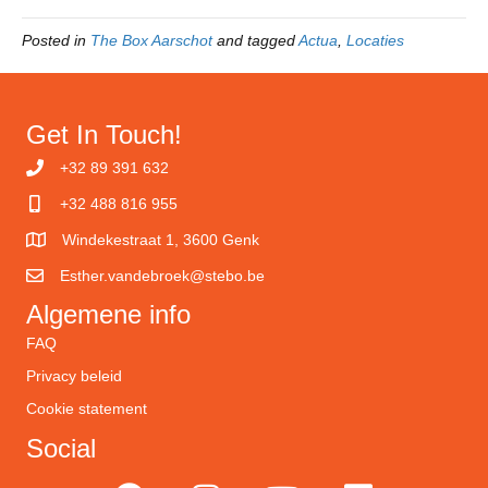
Posted in
The Box Aarschot
and tagged
Actua
,
Locaties
Get In Touch!
+32 89 391 632
+32 488 816 955
Windekestraat 1, 3600 Genk
Esther.vandebroek@stebo.be
Algemene info
FAQ
Privacy beleid
Cookie statement
Social