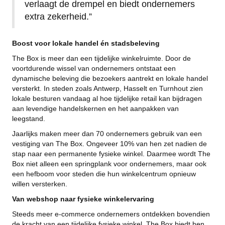
verlaagt de drempel en biedt ondernemers
extra zekerheid.”
Boost voor lokale handel én stadsbeleving
The Box is meer dan een tijdelijke winkelruimte. Door de
voortdurende wissel van ondernemers ontstaat een
dynamische beleving die bezoekers aantrekt en lokale handel
versterkt. In steden zoals
Antwerp
,
Hasselt
en
Turnhout
zien
lokale besturen vandaag al hoe tijdelijke retail kan bijdragen
aan levendige handelskernen en het aanpakken van
leegstand.
Jaarlijks maken meer dan 70 ondernemers gebruik van een
vestiging van The Box. Ongeveer 10% van hen zet nadien de
stap naar een permanente fysieke winkel. Daarmee wordt The
Box niet alleen een springplank voor ondernemers, maar ook
een hefboom voor steden die hun winkelcentrum opnieuw
willen versterken.
Van webshop naar fysieke winkelervaring
Steeds meer e-commerce ondernemers ontdekken bovendien
de kracht van een tijdelijke fysieke winkel. The Box biedt hen