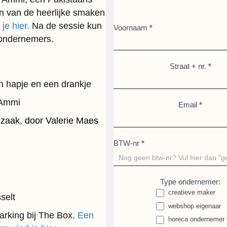
en van de heerlijke smaken
je hier.
Na de sessie kun
AI
Voornaam
*
 ondernemers.
Tools
(Hasselt)
Straat + nr.
*
n hapje en een drankje
 Ammi
Email
*
 zaak, door Valerie Maes
BTW-nr
*
Type ondernemer:
creatieve maker
selt
webshop eigenaar
parking bij The Box.
Een
horeca ondernemer