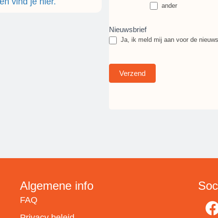
en vind je hier.
ander
ander
Nieuwsbrief
Ja, ik meld mij aan voor de nieuws
Verzend
Algemene info
Soc
FAQ
Privacy beleid