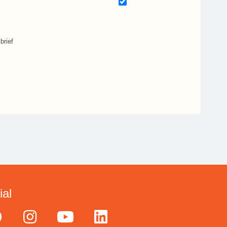
brief
ial