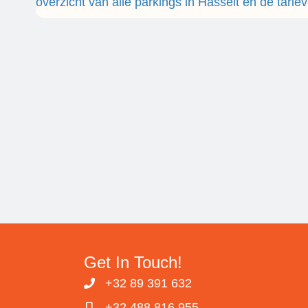
overzicht van alle parkings in Hasselt en de tariev
Get In Touch!
+32 89 391 632
+32 488 816 955