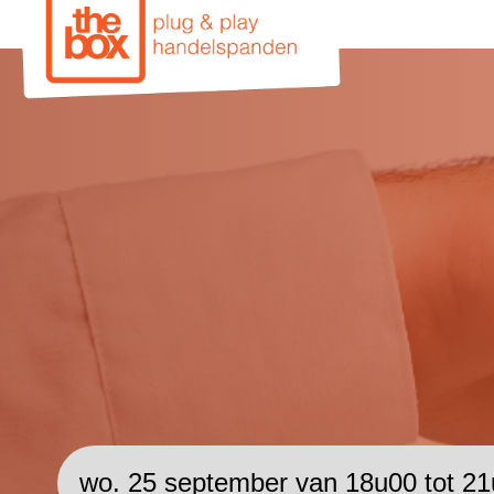
De beste marketing A
je zaak
Leer- en netwerkavond in Has
wo. 25 september van 18u00 tot 2