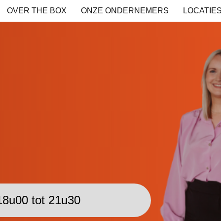
OVER THE BOX
ONZE ONDERNEMERS
LOCATIE
8u00 tot 21u30