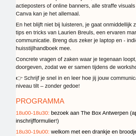
actieposters of online banners, alle straffe visual
Canva kan je het allemaal.
En het blijft niet bij luisteren, je gaat onmiddellij
tips en tricks van Laurien Breuls, een ervaren m
communicatie. Breng dus zeker je laptop en - indi
huisstijlhandboek mee.
Concrete vragen of zaken waar je tegenaan loopt
doorgeven, zodat we er samen tijdens de worksh
👉 Schrijf je snel in en leer hoe jij jouw communi
niveau tilt – zonder gedoe!
PROGRAMMA
18u00-18u30:
bezoek aan The Box Antwerpen (ap
inschrijfformulier!)
18u30-19u00:
welkom met een drankje en broodj