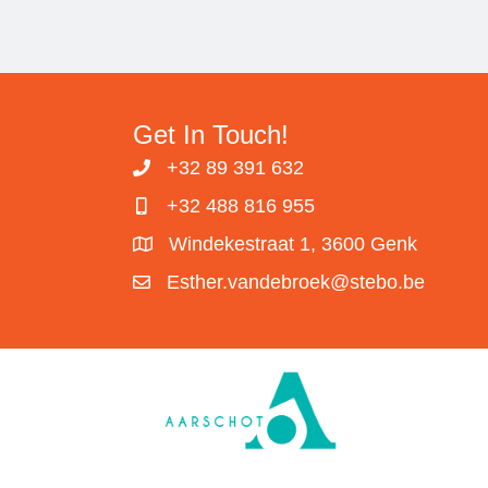
Get In Touch!
+32 89 391 632
+32 488 816 955
Windekestraat 1, 3600 Genk
Esther.vandebroek@stebo.be