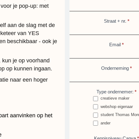
s voor je pop-up: met
to-
Canva
Straat + nr.
*
k zelf aan de slag met de
(Antwerpen)
arketeer van YES
en beschikbaar - ook je
Email
*
, kun je op voorhand
op op kunnen ingaan.
Onderneming
*
catie naar een hoger
Type ondernemer:
*
creatieve maker
webshop eigenaar
art aanvinken op het
student Thomas Mor
ander
ander
e
Kennisniveau Canva