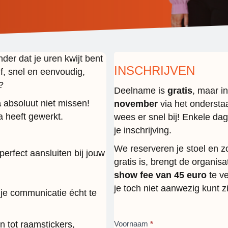
nder dat je uren kwijt bent
INSCHRIJVEN
f, snel en eenvoudig,
?
Deelname is
gratis
, maar in
a
absoluut niet missen!
november
via het onderstaa
a heeft gewerkt.
wees er snel bij! Enkele da
je inschrijving.
We reserveren je stoel en 
erfect aansluiten bij jouw
gratis is, brengt de organis
show fee van 45 euro
te ve
je toch niet aanwezig kunt zi
je communicatie écht te
n tot raamstickers,
How-
Voornaam
*