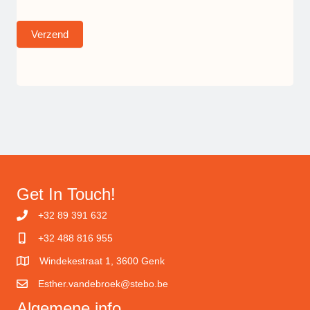
Verzend
Get In Touch!
+32 89 391 632
+32 488 816 955
Windekestraat 1, 3600 Genk
Esther.vandebroek@stebo.be
Algemene info