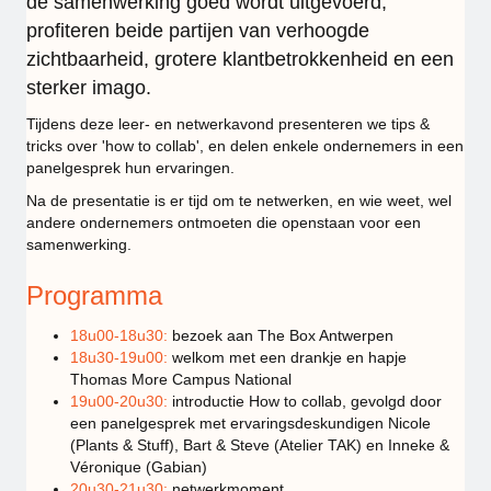
de samenwerking goed wordt uitgevoerd,
profiteren beide partijen van verhoogde
zichtbaarheid, grotere klantbetrokkenheid en een
sterker imago.
Tijdens deze leer- en netwerkavond presenteren we tips &
tricks over 'how to collab', en delen enkele ondernemers in een
panelgesprek hun ervaringen.
Na de presentatie is er tijd om te netwerken, en wie weet, wel
andere ondernemers ontmoeten die openstaan voor een
samenwerking.
Programma
18u00-18u30:
bezoek aan The Box Antwerpen
18u30-19u00:
welkom met een drankje en hapje
Thomas More Campus National
19u00-20u30:
introductie How to collab, gevolgd door
een panelgesprek met ervaringsdeskundigen Nicole
(Plants & Stuff), Bart & Steve (Atelier TAK) en Inneke &
Véronique (Gabian)
20u30-21u30:
netwerkmoment