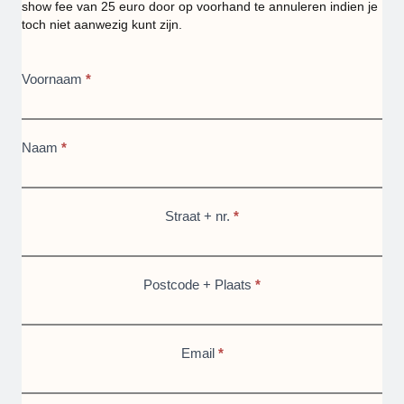
show fee van 25 euro door op voorhand te annuleren indien je
toch niet aanwezig kunt zijn.
Filmen
Voornaam
*
en
monteren
Naam
*
met
je
smartphone
Straat + nr.
*
(Antwerpen)
Postcode + Plaats
*
Email
*