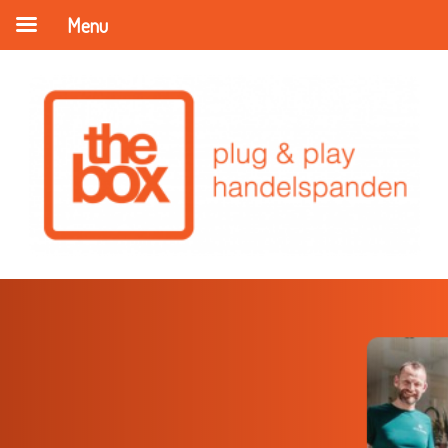
Menu
How to collab
Leer- en netwerkavond in