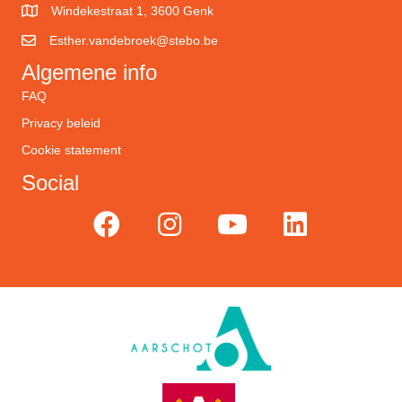
Windekestraat 1, 3600 Genk
Esther.vandebroek@stebo.be
Algemene info
FAQ
Privacy beleid
Cookie statement
Social