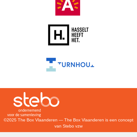
©2025 The Box Vlaanderen — The Box Vlaanderen is een concept
van
Stebo vzw