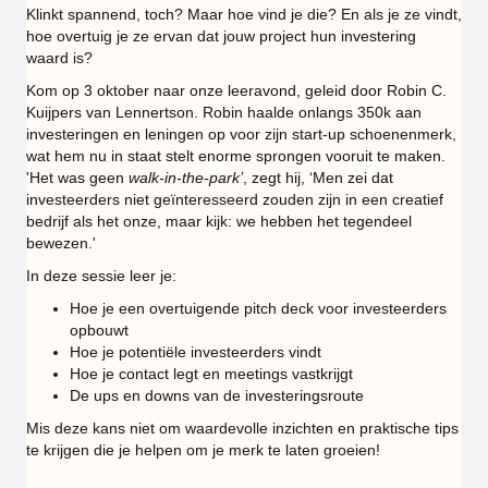
Klinkt spannend, toch? Maar hoe vind je die? En als je ze vindt,
hoe overtuig je ze ervan dat jouw project hun investering
waard is?
Kom op 3 oktober naar onze leeravond, geleid door Robin C.
Kuijpers van Lennertson. Robin haalde onlangs 350k aan
investeringen en leningen op voor zijn start-up schoenenmerk,
wat hem nu in staat stelt enorme sprongen vooruit te maken.
'Het was geen
walk-in-the-park’
, zegt hij, ‘Men zei dat
investeerders niet geïnteresseerd zouden zijn in een creatief
bedrijf als het onze, maar kijk: we hebben het tegendeel
bewezen.'
In deze sessie leer je:
Hoe je een overtuigende pitch deck voor investeerders
opbouwt
Hoe je potentiële investeerders vindt
Hoe je contact legt en meetings vastkrijgt
De ups en downs van de investeringsroute
Mis deze kans niet om waardevolle inzichten en praktische tips
te krijgen die je helpen om je merk te laten groeien!