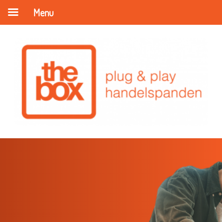
Menu
Hoe investeerders vinden
voor je merk