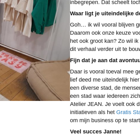
inbegrepen. Dat scheelt toc
Waar ligt je uiteindelijke 
Goh… ik wil vooral blijven g
Daarom ook onze keuze voor
het ook groot kan? Zo wil i
dit verhaal verder uit te bo
Fijn dat je aan dat avont
Daar is vooral toeval mee g
lief deed me uiteindelijk h
een diverse stad, de mensen 
een stad waar iedereen zichze
Atelier JEAN. Je voelt ook 
initiatieven als het
Gratis St
om mijn business op te star
Veel succes Janne!