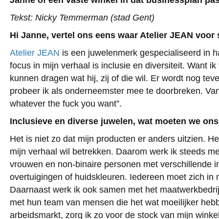
Janne of een vaste winkel in dat businessplan pas
Tekst: Nicky Temmerman (stad Gent)
Hi Janne, vertel ons eens waar Atelier JEAN voor 
Atelier JEAN
is een juwelenmerk gespecialiseerd in 
focus in mijn verhaal is inclusie en diversiteit. Want i
kunnen dragen wat hij, zij of die wil. Er wordt nog tev
probeer ik als onderneemster mee te doorbreken. Van
whatever the fuck you want”.
Inclusieve en diverse juwelen, wat moeten we ons
Het is niet zo dat mijn producten er anders uitzien. Het
mijn verhaal wil betrekken. Daarom werk ik steeds met
vrouwen en non-binaire personen met verschillende i
overtuigingen of huidskleuren. Iedereen moet zich in
Daarnaast werk ik ook samen met het maatwerkbedri
met hun team van mensen die het wat moeilijker hebb
arbeidsmarkt, zorg ik zo voor de stock van mijn winke