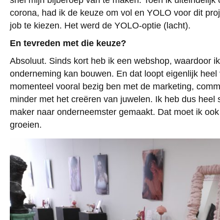
snel mijn bijberoep van te maken. Toen ik uiteindelij
corona, had ik de keuze om vol en YOLO voor dit proj
job te kiezen. Het werd de YOLO-optie (lacht).
En tevreden met die keuze?
Absoluut. Sinds kort heb ik een webshop, waardoor ik 
onderneming kan bouwen. En dat loopt eigenlijk heel v
momenteel vooral bezig ben met de marketing, commu
minder met het creëren van juwelen. Ik heb dus heel sn
maker naar onderneemster gemaakt. Dat moet ik ook du
groeien.