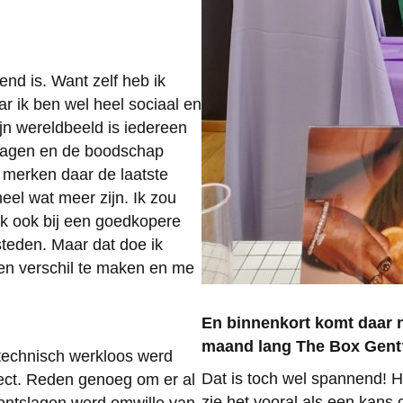
kend is. Want zelf heb ik
ar ik ben wel heel sociaal en
jn wereldbeeld is iedereen
ijdragen en de boodschap
 merken daar de laatste
el wat meer zijn. Ik zou
k ook bij een goedkopere
steden. Maar dat doe ik
een verschil te maken en me
En binnenkort komt daar n
maand lang The Box Gent
 technisch werkloos werd
Dat is toch wel spannend! He
oject. Reden genoeg om er al
zie het vooral als een kans