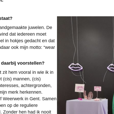
t.
staat?
handgemaakte juwelen. De
k vind dat iedereen moet
eel in hokjes gedacht en dat
daar ook mijn motto: “wear
 daarbij voorstellen?
 zit hem vooral in wie ik in
 (cis) mannen, (cis)
nteresses, achtergronden,
 mijn merk herkennen.
jf Weerwerk in Gent. Samen
en op de reguliere
l. Zonder hen had ik nooit