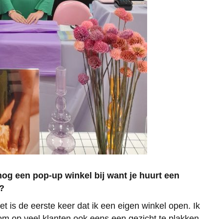
og een pop-up winkel bij want je huurt een
?
t is de eerste keer dat ik een eigen winkel open. Ik
 om op veel klanten ook eens een gezicht te plakken.