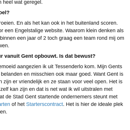
h heel wat geregel.
doel?
roeien. En als het kan ook in het buitenland scoren.
 een Engelstalige website. Waarom klein denken als
k binnen een jaar of 2 toch graag een team rond mij om
uwen.
uur vanuit Gent opbouwt. Is dat bewust?
emoeid aangezien ik uit Tessenderlo kom. Mijn Gents
ier belanden en misschien ook maar goed. Want Gent is
zijn er vriendelijk en ze staan voor veel open. Het is
lf kan zijn en dat is net wat ik wil uitstralen met
dat de Stad Gent startende ondernemers steunt met
arten
of het
Starterscontract
. Het is hier de ideale plek
ten.