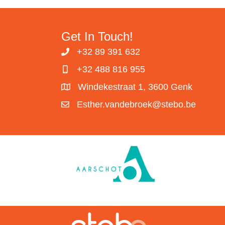
Get In Touch!
+32 89 391 632
+32 488 816 955
Windekestraat 1, 3600 Genk
Esther.vandebroek@stebo.be