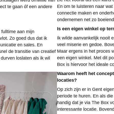
k ontslagen werd omwille van
En om te luisteren naar wat
ect te gaan óf een andere
connectie maken en onderhou
ondernemen net zo boeiend
Is een eigen winkel op ter
fulltime aan mijn
Ik wilde aanvankelijk nooit
lot. Zo goed dus dat ik
veel miserie en gedoe. Bov
nicatie en sales. En
Maar ergens in het proces w
el de transitie van creatief
een eigen winkel. Met dit po
rven loslaten als ik wil
Box is hiervoor het ideale c
Waarom heeft het concept
locaties?
Op zich zijn er in Gent eige
periode te huren. En als die 
handig dat je via The Box v
interessante locatie. Bovend