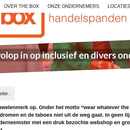
OVER THE BOX
ONZE ONDERNEMERS
LOCATIE
olop in op inclusief en divers 
ier...
uwelenmerk op. Onder het motto “wear whatever the f
dromen en de taboes niet uit de weg gaat. In geen ti
onderneemster met een druk bezochte webshop en gro