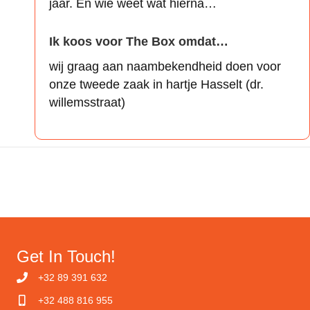
jaar. En wie weet wat hierna…
Ik koos voor The Box omdat…
wij graag aan naambekendheid doen voor
onze tweede zaak in hartje Hasselt (dr.
willemsstraat)
Get In Touch!
+32 89 391 632
+32 488 816 955