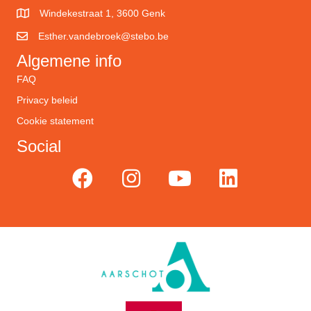
Windekestraat 1, 3600 Genk
Esther.vandebroek@stebo.be
Algemene info
FAQ
Privacy beleid
Cookie statement
Social