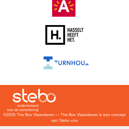
©2025 The Box Vlaanderen — The Box Vlaanderen is een concept
van
Stebo vzw