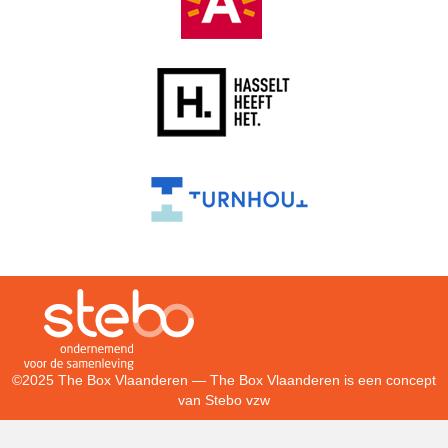
©2025 The Box Vlaanderen — The Box Vlaanderen is een concept
van
Stebo vzw