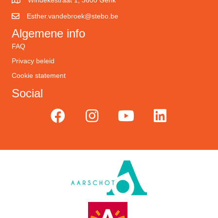
Windekestraat 1, 3600 Genk
Esther.vandebroek@stebo.be
Algemene info
FAQ
Privacy beleid
Cookie statement
Social