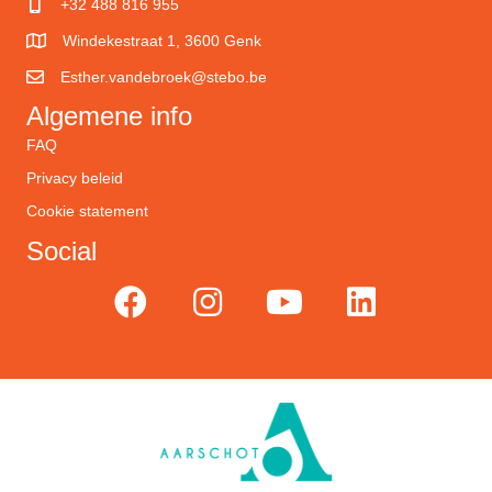
+32 488 816 955
Windekestraat 1, 3600 Genk
Esther.vandebroek@stebo.be
Algemene info
FAQ
Privacy beleid
Cookie statement
Social