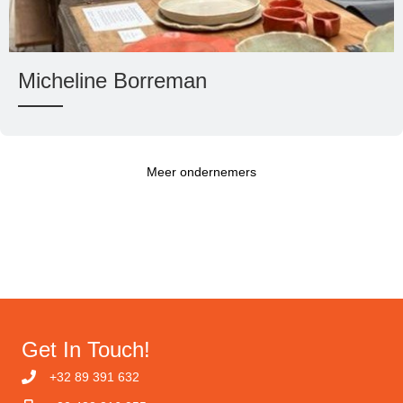
Micheline Borreman
Meer ondernemers
Get In Touch!
+32 89 391 632