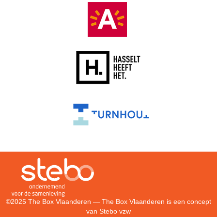
©2025 The Box Vlaanderen — The Box Vlaanderen is een concept
van
Stebo vzw