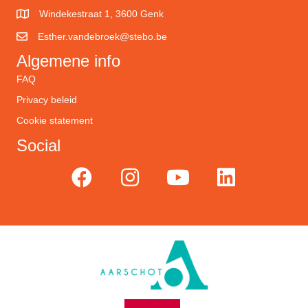
Windekestraat 1, 3600 Genk
Esther.vandebroek@stebo.be
Algemene info
FAQ
Privacy beleid
Cookie statement
Social