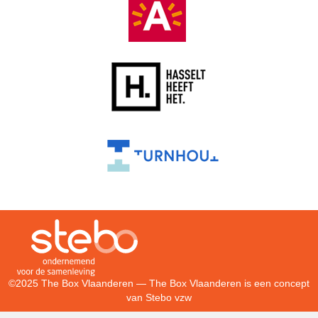
©2025 The Box Vlaanderen — The Box Vlaanderen is een concept
van
Stebo vzw