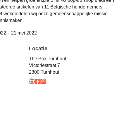
 en helpen groeien.De SHIINU pop-up shop biedt een
ateerde artikelen van 11 Belgische hondernemers
4 weken delen wij onze gemeenschappelijke missie
ennismaken.
022 – 21 mei 2022
Locatie
The Box Turnhout
Victoriestraat 7
2300 Turnhout