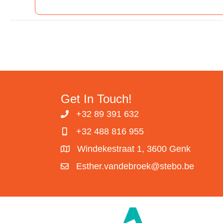
Get In Touch!
+32 89 391 632
+32 488 816 955
Windekestraat 1, 3600 Genk
Esther.vandebroek@stebo.be