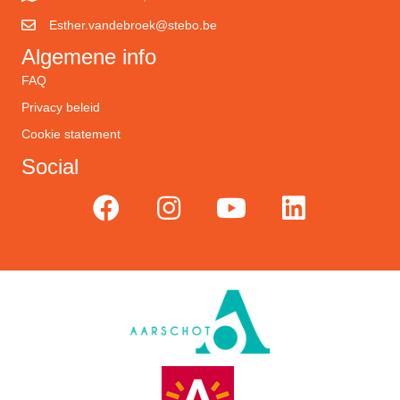
Esther.vandebroek@stebo.be
Algemene info
FAQ
Privacy beleid
Cookie statement
Social