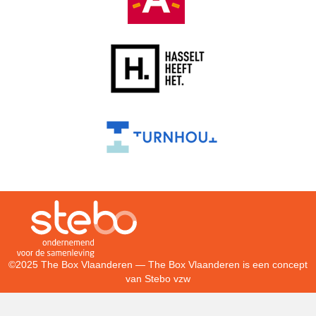
©2025 The Box Vlaanderen — The Box Vlaanderen is een concept
van
Stebo vzw