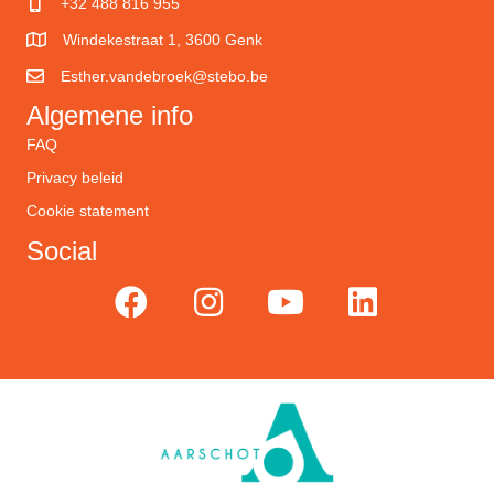
+32 488 816 955
Windekestraat 1, 3600 Genk
Esther.vandebroek@stebo.be
Algemene info
FAQ
Privacy beleid
Cookie statement
Social