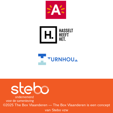
©2025 The Box Vlaanderen — The Box Vlaanderen is een concept
van
Stebo vzw