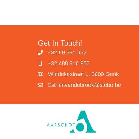
Get In Touch!
+32 89 391 632
+32 488 816 955
Windekestraat 1, 3600 Genk
Esther.vandebroek@stebo.be