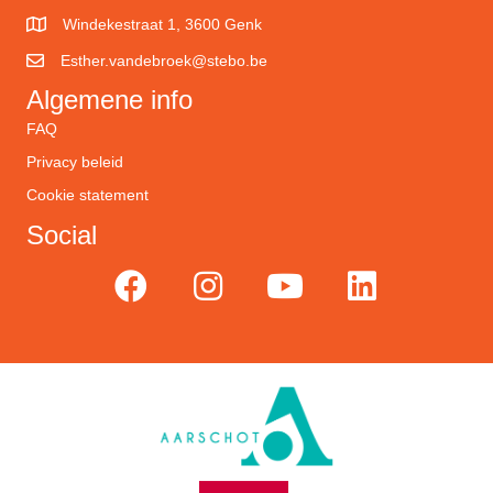
Windekestraat 1, 3600 Genk
Esther.vandebroek@stebo.be
Algemene info
FAQ
Privacy beleid
Cookie statement
Social