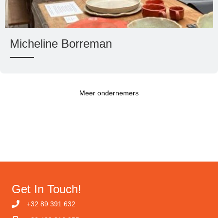
Micheline Borreman
Meer ondernemers
Get In Touch!
+32 89 391 632