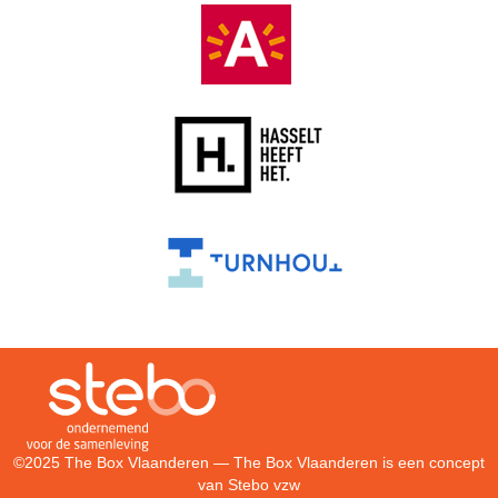
©2025 The Box Vlaanderen — The Box Vlaanderen is een concept
van
Stebo vzw