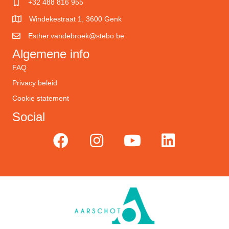
+32 488 816 955
Windekestraat 1, 3600 Genk
Esther.vandebroek@stebo.be
Algemene info
FAQ
Privacy beleid
Cookie statement
Social