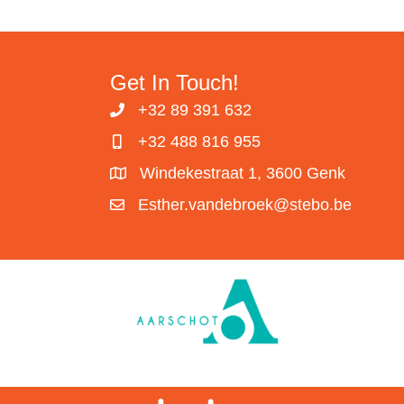
Get In Touch!
+32 89 391 632
+32 488 816 955
Windekestraat 1, 3600 Genk
Esther.vandebroek@stebo.be