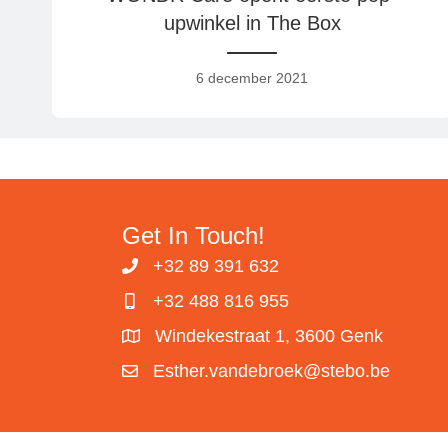
upwinkel in The Box
6 december 2021
Get In Touch!
+32 89 391 632
+32 488 816 955
Windekestraat 1, 3600 Genk
Esther.vandebroek@stebo.be